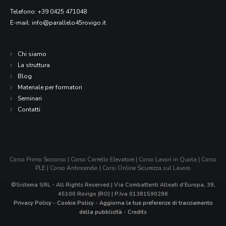
Telefono:
+39 0425 471048
E-mail:
info@parallelo45rovigo.it
Chi siamo
La struttura
Blog
Materiale per formatori
Seminari
Contatti
Corso Primo Soccorso
|
Corso Carrello Elevatore
|
Corso Lavori in Quota
|
Corso
PLE
|
Corso Antincendio
|
Corsi Online Sicurezza sul Lavoro
©Sistema SRL - All Rights Reserved | Via Combattenti Alleati d’Europa, 39,
45100 Rovigo (RO) | P.Iva 01381590296
Privacy Policy
-
Cookie Policy
-
Aggiorna le tue preferenze di tracciamento
della pubblicità
-
Credits