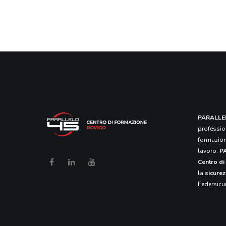
PARALLE
profession
formazione
lavoro.
P
Centro d
la
sicurez
Federsicur