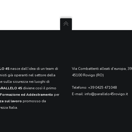
LO 45
nasce dall’idea di un team di
Via Combattenti alleati d’europa, 39
isti già operanti nel settore della
45100 Rovigo (RO)
 sulla sicurezza nei luoghi di
Telefono:
+39 0425 471048
ARALLELO 45
diviene così il primo
E-mail:
info@parallelo45rovigo.it
i Formazione ed Addestramento
per
za sul lavoro
promosso da
ezza Italia.